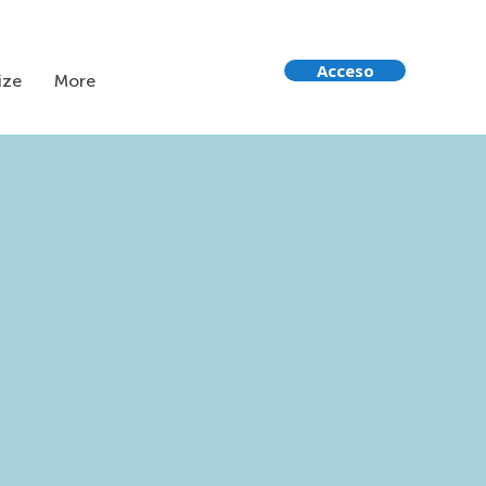
Acceso
ize
More