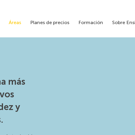
Áreas
Planes de precios
Formación
Sobre Ens
ma más
evos
dez y
.