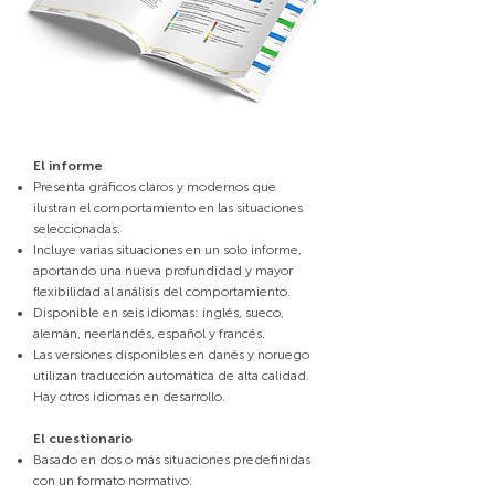
Hasta ahora, se han desarrollado más de 30 
situaciones del mundo real, cada una de las cuales 
describe contextos comunes a los que las personas 
hacen frente en su día a día.
El informe
Presenta gráficos claros y modernos que
ilustran el comportamiento en las situaciones
seleccionadas.
Incluye varias situaciones en un solo informe,
aportando una nueva profundidad y mayor
flexibilidad al análisis del comportamiento.
Disponible en seis idiomas: inglés, sueco,
alemán, neerlandés, español y francés.
Las versiones disponibles en danés y noruego
utilizan traducción automática de alta calidad.
Hay otros idiomas en desarrollo.
El cuestionario
Basado en dos o más situaciones predefinidas
con un formato normativo.