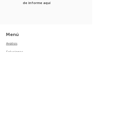
de informe aquí
Menú
Análisis
Soluciones
Áreas
Planes de precios
Sobre nosotros
Contacto
Política de privacidad
Análisis
HOW Index®
Situational DISC