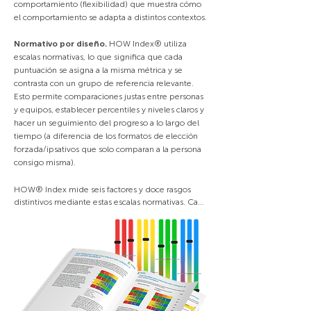
comportamiento (flexibilidad) que muestra cómo
el comportamiento se adapta a distintos contextos.
Normativo por diseño.
HOW Index® utiliza
escalas normativas, lo que significa que cada
puntuación se asigna a la misma métrica y se
contrasta con un grupo de referencia relevante.
Esto permite comparaciones justas entre personas
y equipos, establecer percentiles y niveles claros y
hacer un seguimiento del progreso a lo largo del
tiempo (a diferencia de los formatos de elección
forzada/ipsativos que solo comparan a la persona
consigo misma).
HOW® Index mide seis factores y doce rasgos 
distintivos mediante estas escalas normativas. Cada 
escala presenta dos descripciones distintas, lo que 
proporciona información clara y precisa sobre las 
tendencias conductuales y la expresión de las 
emociones. El modelo también mide el 
comportamiento en diferentes contextos, lo que se 
conoce como comportamientos adaptados.
